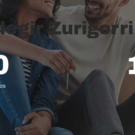
legir Zurigorr
0
os