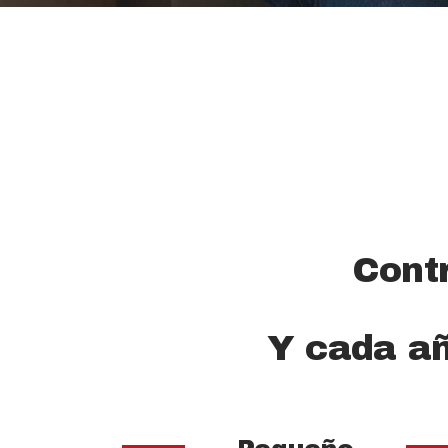
Contr
Y cada añ