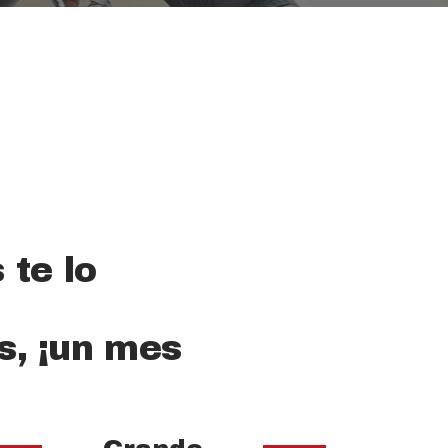
 te lo
s, ¡un mes