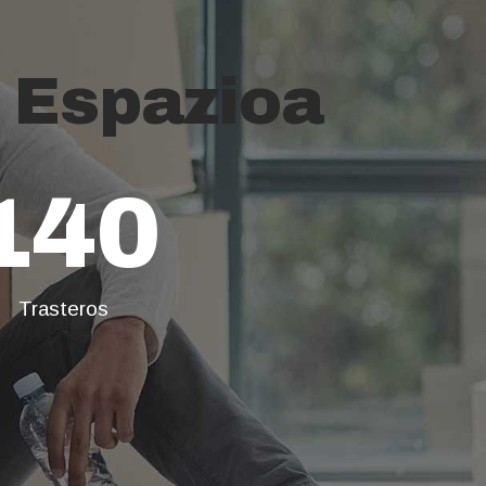
i Espazioa
140
Trasteros