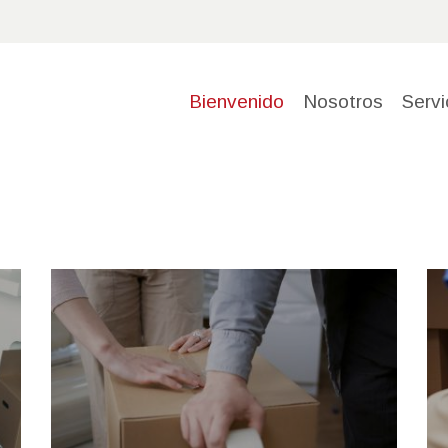
BIENVEN
IDO
Bienvenido
Nosotros
Servi
NOSOTR
OS
SERVICIO
S
RESERVA
TU