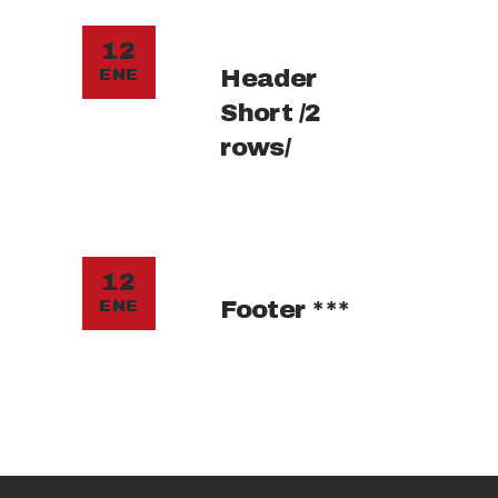
12
Header
ENE
Short /2
rows/
12
Footer ***
ENE