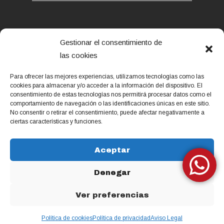
PRIVACIDAD
Gestionar el consentimiento de
Aviso Legal
las cookies
Política de privacidad
Política de cookies (UE)
Para ofrecer las mejores experiencias, utilizamos tecnologías como las
cookies para almacenar y/o acceder a la información del dispositivo. El
consentimiento de estas tecnologías nos permitirá procesar datos como el
comportamiento de navegación o las identificaciones únicas en este sitio.
No consentir o retirar el consentimiento, puede afectar negativamente a
ciertas características y funciones.
Aceptar
Denegar
ZuriGorri Espazioa © 2026. Todos los
Ver preferencias
derechos reservados.
Política de cookies
Política de privacidad
Aviso Legal