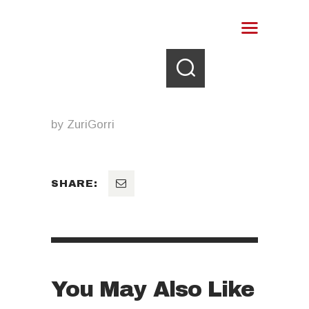
by
ZuriGorri
SHARE:
You May Also Like